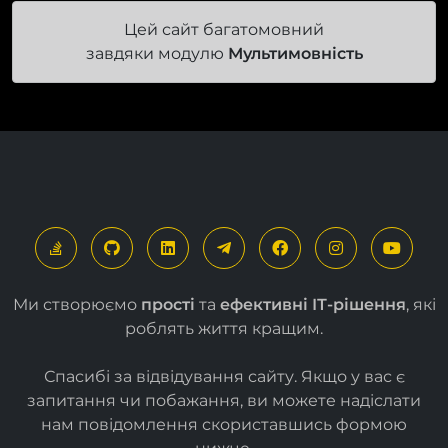
завдяки модулю
Мультимовність
Ми створюємо
прості
та
ефективні ІТ-рішення
, які
роблять життя кращим.
Спасибі за відвідування сайту. Якщо у вас є
запитання чи побажання, ви можете надіслати
нам повідомлення скориставшись формою
нижче
.