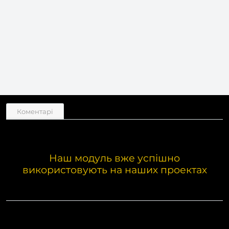
Коментарі
Наш модуль вже успішно
використовують на наших проектах
Цей сайт багатомовний