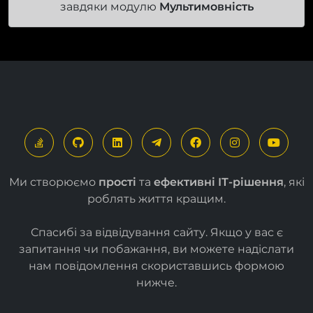
Цей сайт багатомовний
завдяки модулю
Мультимовність
Ми створюємо
прості
та
ефективні ІТ-рішення
, які
роблять життя кращим.
Спасибі за відвідування сайту. Якщо у вас є
запитання чи побажання, ви можете надіслати
нам повідомлення скориставшись формою
нижче
.