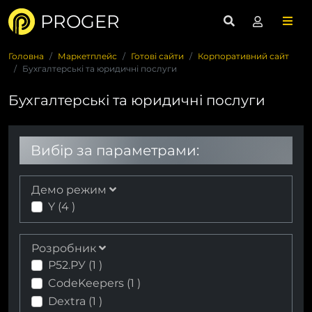
PROGER
Головна
Маркетплейс
Готові сайти
Корпоративний сайт
Бухгалтерські та юридичні послуги
Бухгалтерські та юридичні послуги
Вибір за параметрами:
Демо режим
Y (
4
)
Розробник
Р52.РУ (
1
)
CodeKeepers (
1
)
Dextra (
1
)