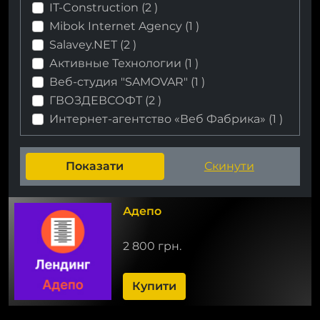
IT-Construction (
2
)
Mibok Internet Agency (
1
)
Salavey.NET (
2
)
Активные Технологии (
1
)
Веб-cтудия "SAMOVAR" (
1
)
ГВОЗДЕВСОФТ (
2
)
Интернет-агентство «Веб Фабрика» (
1
)
Адепо
2 800 грн.
Купити