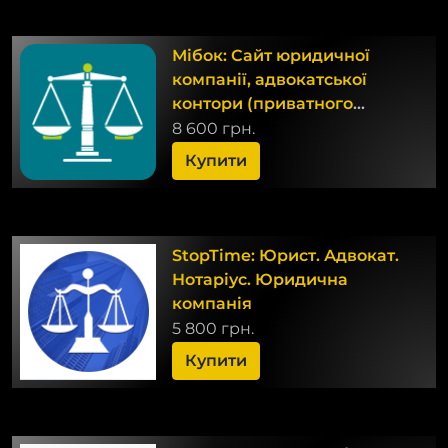
Мібок: Сайт юридичної
компанії, адвокатської
контори (приватного
юриста, адвоката)
8 600 грн.
Купити
StopTime: Юрист. Адвокат.
Нотаріус. Юридична
компанія
5 800 грн.
Купити