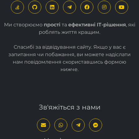
Ми створюємо
прості
та
ефективні ІТ-рішення
, які
роблять життя кращим.
Спасибі за відвідування сайту. Якщо у вас є
запитання чи побажання, ви можете надіслати
нам повідомлення скориставшись формою
нижче
.
Зв'яжіться з нами