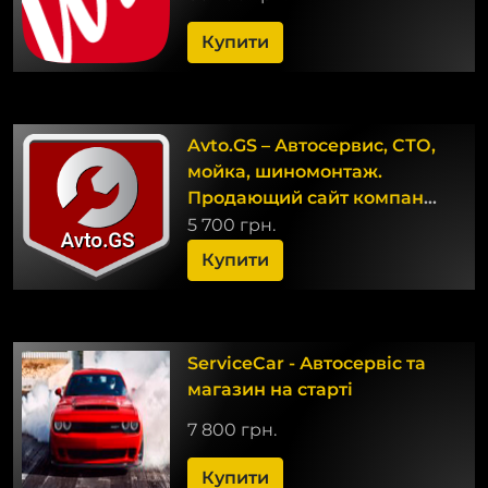
Купити
Avto.GS – Автосервис, СТО,
мойка, шиномонтаж.
Продающий сайт компании
с каталогом
5 700 грн.
Купити
ServiceCar - Автосервіс та
магазин на старті
7 800 грн.
Купити