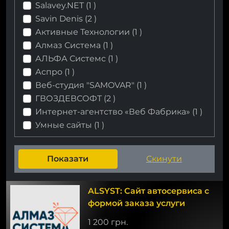
Salavey.NET (
1
)
Savin Denis (
2
)
Активные Технологии (
1
)
Алмаз Система (
1
)
АЛЬФА Системс (
1
)
Аспро (
1
)
Веб-cтудия "SAMOVAR" (
1
)
ГВОЗДЕВСОФТ (
2
)
Интернет-агентство «Веб Фабрика» (
1
)
Умные сайты (
1
)
ALSYST: Сайт автосервиса с
формой заказа услуги
1 200 грн.