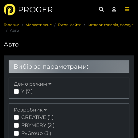
PROGER
Головна
Маркетплейс
Готові сайти
Каталог товарів, послуг
Авто
Авто
Вибір за параметрами:
Демо режим
Y (
7
)
Розробник
CREATIVE (
1
)
PRYMERY (
2
)
PvGroup (
3
)