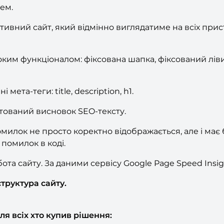
ем.
ивний сайт, який відмінно виглядатиме на всіх прист
ким функціоналом: фіксована шапка, фіксований ліви
мета-теги: title, description, h1.
штований висновок SEO-тексту.
милок не просто коректно відображається, але і має 
 помилок в коді.
та сайту. За даними сервісу Google Page Speed Insig
структура сайту.
я всіх хто купив рішення: