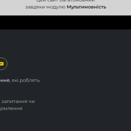
завдяки модулю
Мультимовність
ення
, які роблять
є запитання чи
ідомлення