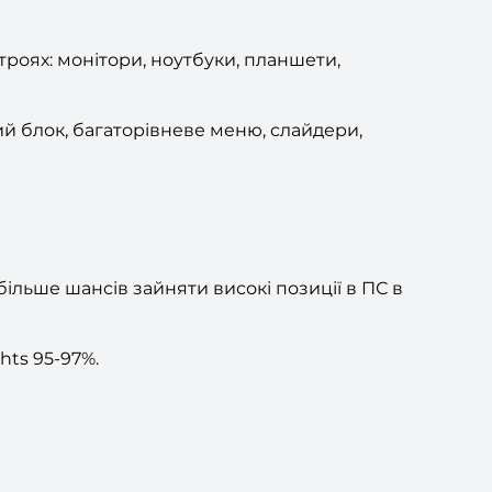
роях: монітори, ноутбуки, планшети,
й блок, багаторівневе меню, слайдери,
більше шансів зайняти високі позиції в ПС в
hts 95-97%.