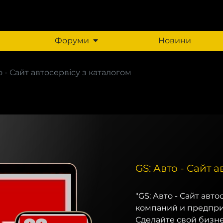
Форуми
Новини
о - Сайт автосервісу з каталогом
м
GS: Авто - Сайт 
"GS: Авто - Сайт авт
компаний и предпри
Сделайте свой бизн