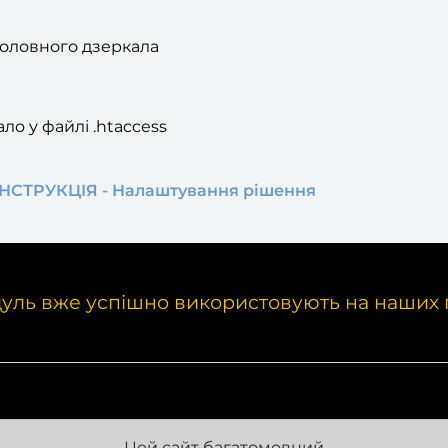
головного дзеркала
о у файлі .htaccess
НСТРУКЦІЯ - Налаштування рішення
уль вже успішно використовують на наших 
Цей сайт багатомовний