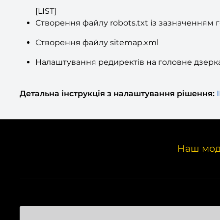
[LIST]
Створення файлу robots.txt із зазначенням 
Створення файлу sitemap.xml
Налаштування редиректів на головне дзеркал
Детальна інструкція з налаштування рішення:
І
Наш мод