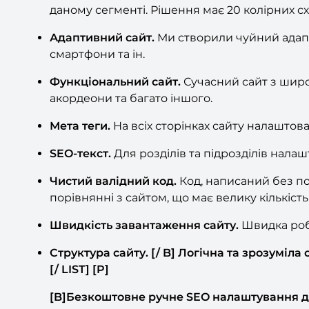
даному сегменті. Рішення має 20 колірних сх
Адаптивний сайт.
Ми створили чуйний адапт
смартфони та ін.
Функціональний сайт.
Сучасний сайт з широ
акордеони та багато іншого.
Мета теги.
На всіх сторінках сайту налаштовані 
SEO-текст.
Для розділів та підрозділів нала
Чистий валідний код.
Код, написаний без по
порівнянні з сайтом, що має велику кількість
Швидкість завантаження сайту.
Швидка робо
Структура сайту. [/ B] Логічна та зрозуміла 
[/ LIST] [P]
[B]Безкоштовне ручне SEO налаштування дл