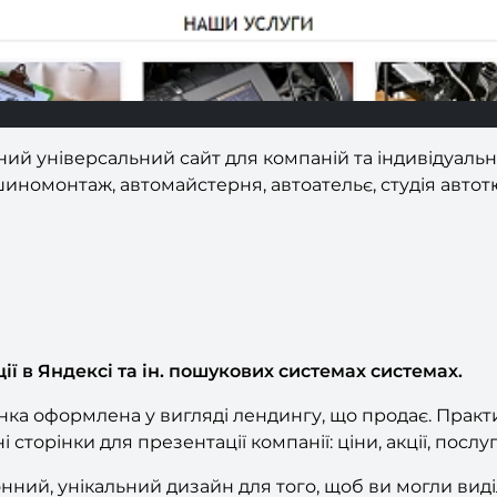
асний універсальний сайт для компаній та індивідуаль
шиномонтаж, автомайстерня, автоательє, студія автот
ії в Яндексі та ін. пошукових системах системах.
нка оформлена у вигляді лендингу, що продає. Практ
торінки для презентації компанії: ціни, акції, послуги,
ий, унікальний дизайн для того, щоб ви могли виділя