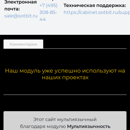
308-85-
https://cabinet.sotbit.ru/sup
sale@sotbit.ru
44
Комментарии
Наш модуль уже успешно используют на
наших проектах
Этот сайт мультиязычный
благодаря модулю
Мультиязычность