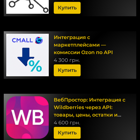
Купить
Интеграция с
маркетплейсами —
комиссии Ozon по API
4 300 грн.
Купить
ВебПростор: Интеграция с
Wildberries через API:
товары, цены, остатки и
заказы
4 600 грн.
Купить