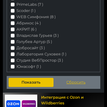
PrimeLabs (
7
)
Scoder (
1
)
WEB Cимфония (
8
)
Абрикос (
4
)
АКРИТ (
6
)
Владислав Гурьев (
3
)
Голубев Артур (
5
)
Добросайт (
3
)
Лаборатория Суховея (
1
)
Студия ВебПростор (
3
)
Юмасофт (
1
)
Интеграция с Ozon и
Wildberries