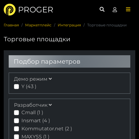
PROGER
Главная
Маркетплейс
Интеграция
Торговые площадки
Торговые площадки
Подбор параметров
Демо режим
Y (
43
)
Разработчик
Cmall (
1
)
Insmart (
4
)
Kommutator.net (
2
)
MAXYSS (
1
)