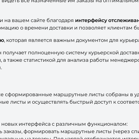
видеть все назначенные им заказы на оптимальном
ки на вашем сайте благодаря
интерфейсу отслежива
ацию о времени доставки и позволяет клиентам быт
ую
, которая является важным документом для курьера
н получает полноценную систему курьерской доста
 а также статистикой для анализа работы менеджер
.
е сформированные маршрутные листы собраны в уд
ные листы и осуществлять быстрый доступ к соотв
ри новых интерфейса с различным функционалом:
ь заказы, формировать маршрутные листы (через спи
акладные на товары. Под картой отображается исто