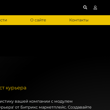
сти
О сайте
Контакты
т курьера
истику вашей компании с модулем
рьера' от Битрикс маркетплейс. Создавайте