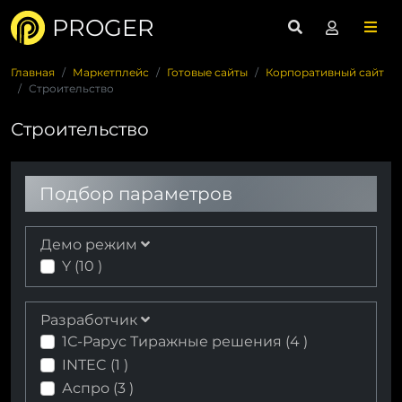
PROGER
Главная
Маркетплейс
Готовые сайты
Корпоративный сайт
Строительство
Строительство
Подбор параметров
Демо режим
Y (
10
)
Разработчик
1С-Рарус Тиражные решения (
4
)
INTEC (
1
)
Аспро (
3
)