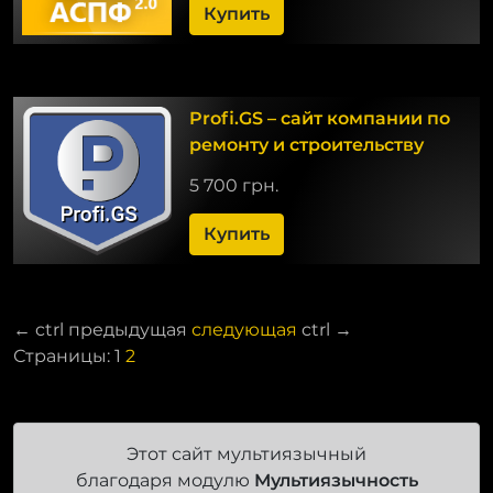
Купить
Profi.GS – сайт компании по
ремонту и строительству
5 700 грн.
Купить
←
ctrl
предыдущая
следующая
ctrl
→
Страницы:
1
2
Этот сайт мультиязычный
благодаря модулю
Мультиязычность