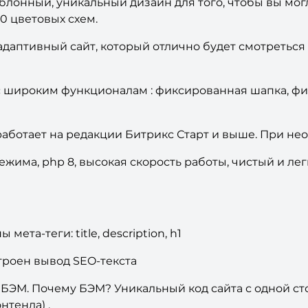
блонный, уникальный дизайн для того, чтобы вы мог
0 цветовых схем.
аптивный сайт, который отлично будет смотреться н
 широким функционалам : фиксированная шапка, ф
ботает на редакции Битрикс Старт и выше. При не
има, php 8, высокая скорость работы, чистый и легк
мета-теги: title, description, h1
троен вывод SEO-текста
 БЭМ. Почему БЭМ? Уникальный код сайта с одной с
нтенда) .