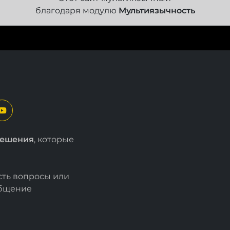
благодаря модулю
Мультиязычность
решения
, которые
есть вопросы или
общение