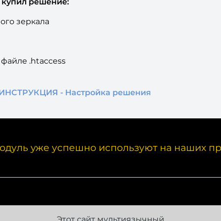
о купил решение:
ного зеркала
файле .htaccess
И
НСТРУКЦИЯ - Настройка решения
одуль уже успешно используют на наших пр
Этот сайт мультиязычный