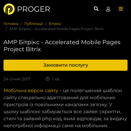
PROGER
Головна
Публікації
Бітрікс
AMP Бітрікс - Accelerated Mobile Pages Project Bitrix
AMP Бітрікс - Accelerated Mobile Pages
Project Bitrix
Замовити послугу
24 січня 2017
1 хв.
Мобільна версія сайту
– це полегшений шаблон
сайту спеціально адаптований для мобільних
пристроїв із повільними каналами зв'язку. У
цьому шаблоні забирається все зайве: скрипти,
стилі та зайвий php код, який відповідає за видачу
непотрібної інформації саме на мобільних