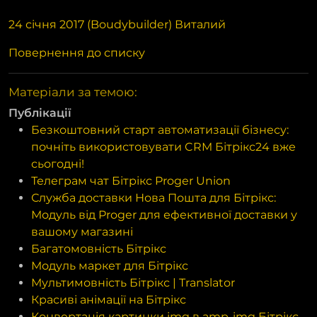
24 січня 2017 (Boudybuilder) Виталий
Повернення до списку
Матеріали за темою:
Публікації
Безкоштовний старт автоматизації бізнесу:
почніть використовувати CRM Бітрікс24 вже
сьогодні!
Телеграм чат Бітрікс Proger Union
Служба доставки Нова Пошта для Бітрікс:
Модуль від Proger для ефективної доставки у
вашому магазині
Багатомовність Бітрікс
Модуль маркет для Бітрікс
Мультимовність Бітрікс | Translator
Красиві анімації на Бітрікс
Конвертація картинки img в amp-img Бітрікс