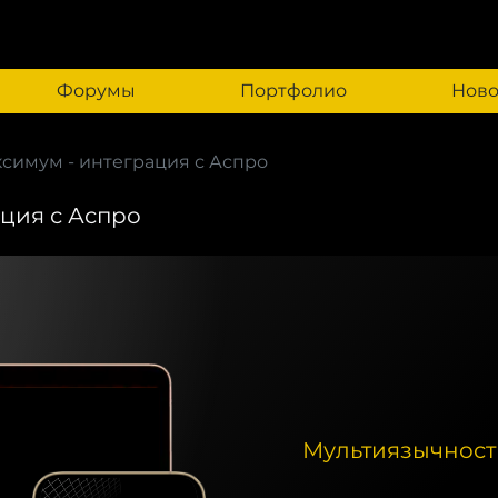
Форумы
Портфолио
Ново
симум - интеграция с Аспро
ция с Аспро
Мультиязычность