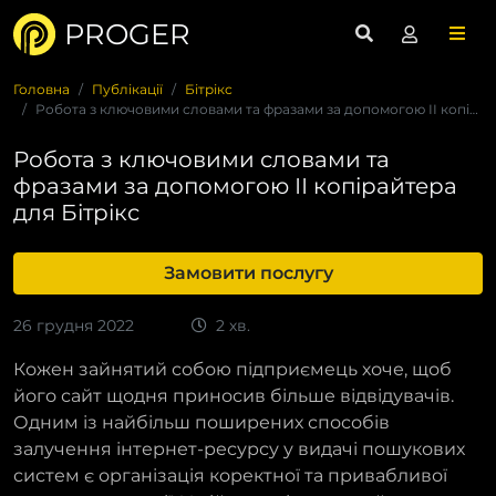
PROGER
Головна
Публікації
Бітрікс
Робота з ключовими словами та фразами за допомогою ІІ копіра...
Робота з ключовими словами та
фразами за допомогою ІІ копірайтера
для Бітрікс
Замовити послугу
26 грудня 2022
2 хв.
Кожен зайнятий собою підприємець хоче, щоб
його сайт щодня приносив більше відвідувачів.
Одним із найбільш поширених способів
залучення інтернет-ресурсу у видачі пошукових
систем є організація коректної та привабливої