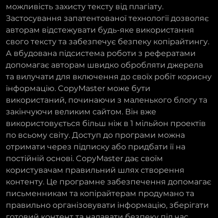
можливість захисту тексту від плагіату.
Застосування запатентованої технології дозволяє
авторам відстежувати будь-яке використання
свого тексту та забезпечує безпеку копірайтингу.
А вбудована підсистема роботи з рефератами
допомагає авторам швидко обробляти джерела
та вилучати для включення до своїх робіт корисну
інформацію. CopyMaster може бути
використаний, починаючи з маленького блогу та
закінчуючи великим сайтом. Він вже
використовується більш ніж в 1 мільйон проектів
по всьому світу. Доступ до програми можна
отримати через підписку або придбати її на
постійній основі. CopyMaster дає своїм
користувачам правильний шлях створення
контенту. Це програмне забезпечення допомагає
письменникам та копірайтерам продумано та
правильно організовувати інформацію, зберігати
готовий контент та надавати безпеку під час