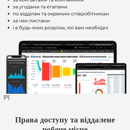
по відділам та окремим співробітникам
за чек-листами
і в будь-яких розрізах, які вам необхідні
[P]
Права доступу та віддалене
робоче місце
Обмежені права доступу — лише до дзвінків