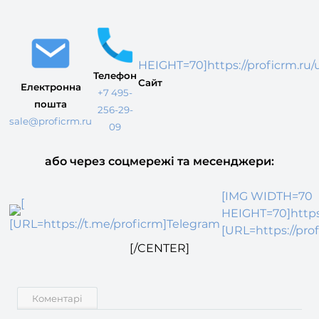
HEIGHT=70]https://proficrm.ru
Телефон
Сайт
Електронна
+7 495-
пошта
256-29-
sale@proficrm.ru
09
або через соцмережі та месенджери:
[IMG WIDTH=70
[
HEIGHT=70]https
[URL=https://t.me/proficrm]Telegram
[URL=https://pro
[/CENTER]
Коментарі