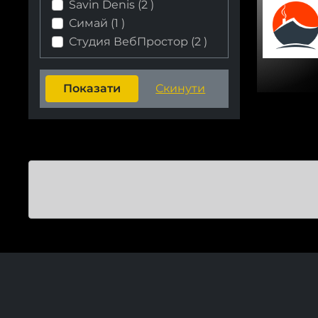
Savin Denis (
2
)
Симай (
1
)
Студия ВебПростор (
2
)