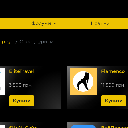
Форуми
Новини
g page
Спорт, туризм
EliteTravel
Flamenco
3 500 грн.
11 500 грн.
Купити
Купити
SIMAI: Сайт
ВебПросто