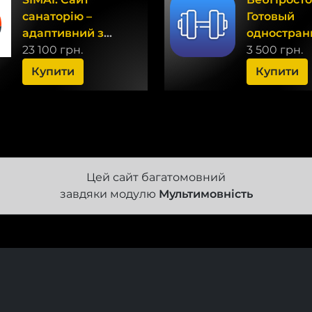
санаторію –
Готовый
адаптивний з
одностра
версією для
23 100 грн.
сайт - Фит
3 500 грн.
людей з вадами
клуб
Купити
Купити
зору
Цей сайт багатомовний
завдяки модулю
Мультимовність