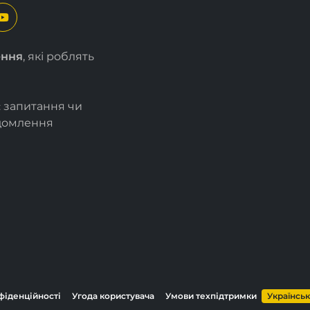
ення
, які роблять
є запитання чи
ідомлення
фіденційності
Угода користувача
Умови техпідтримки
Українсь