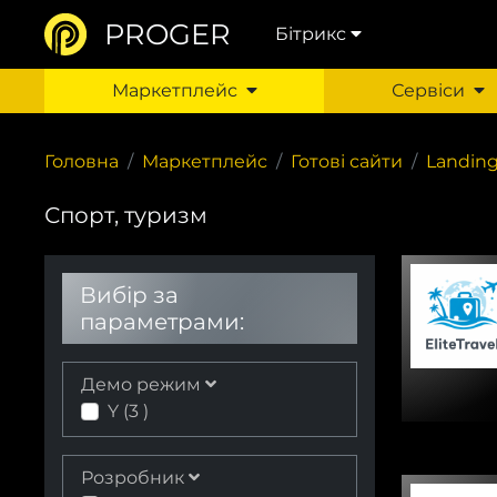
PROGER
Бітрикс
Маркетплейс
Сервіси
Головна
Маркетплейс
Готові сайти
Landin
Спорт, туризм
Вибір за
параметрами:
Демо режим
Y (
3
)
Розробник