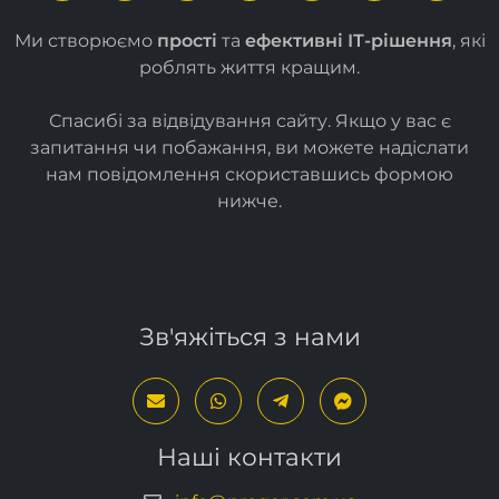
Ми створюємо
прості
та
ефективні ІТ-рішення
, які
роблять життя кращим.
Спасибі за відвідування сайту. Якщо у вас є
запитання чи побажання, ви можете надіслати
нам повідомлення скориставшись формою
нижче
.
Зв'яжіться з нами
Наші контакти