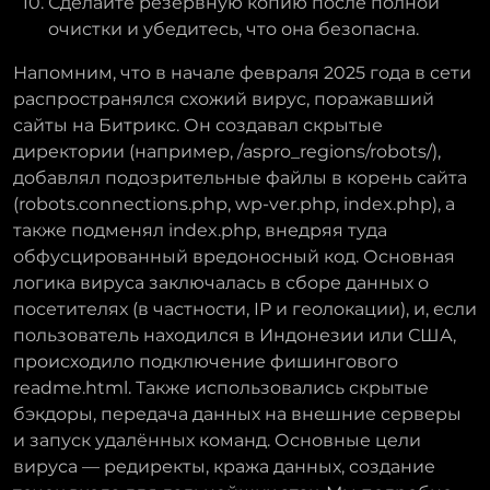
Сделайте резервную копию после полной
очистки и убедитесь, что она безопасна.
Напомним, что в начале февраля 2025 года в сети
распространялся схожий вирус, поражавший
сайты на Битрикс. Он создавал скрытые
директории (например, /aspro_regions/robots/),
добавлял подозрительные файлы в корень сайта
(robots.connections.php, wp-ver.php, index.php), а
также подменял index.php, внедряя туда
обфусцированный вредоносный код. Основная
логика вируса заключалась в сборе данных о
посетителях (в частности, IP и геолокации), и, если
пользователь находился в Индонезии или США,
происходило подключение фишингового
readme.html. Также использовались скрытые
бэкдоры, передача данных на внешние серверы
и запуск удалённых команд. Основные цели
вируса — редиректы, кража данных, создание