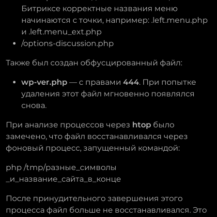
Битриксе корректные названия меню
начинаются с точки, например: .left.menu.php
и .left.menu_ext.php
/options-discussion.php
Также был создан обфусцированный файл:
wp-ver.php
— с правами
444
. При попытке
удаления этот файл мгновенно появлялся
снова.
При анализе процессов через
htop
было
замечено, что файл восстанавливался через
фоновый процесс, запущенный командой:
php /tmp/разные_символы
_и_название_сайта_в_конце
После принудительного завершения этого
процесса файл больше не восстанавливался. Это