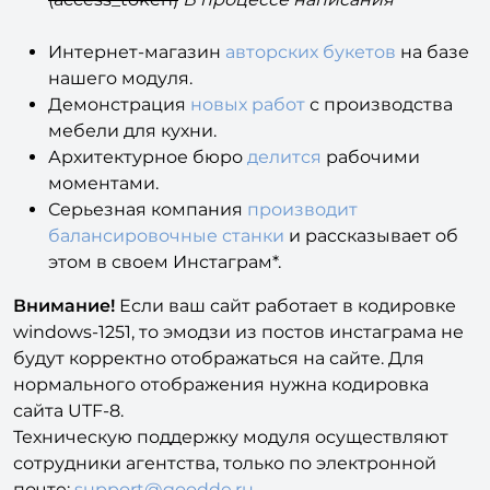
Инструкция по
получению Токена Инстаграм
(access_token)
В
процессе написания
Интернет-магазин
авторских букетов
на базе
нашего модуля.
Демонстрация
новых работ
с производства
мебели для кухни.
Архитектурное бюро
делится
рабочими
моментами.
Серьезная компания
производит
балансировочные станки
и рассказывает об
этом в своем Инстаграм*.
Внимание!
Если ваш сайт работает в кодировке
windows-1251, то эмодзи из постов инстаграма не
будут корректно отображаться на сайте. Для
нормального отображения нужна кодировка
сайта UTF-8.
Техническую поддержку модуля осуществляют