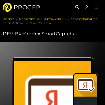
PROGER
Главная
Маркетплейс
Инструменты
Для разработчиков
DEV-BX Yandex SmartCaptcha
DEV-BX Yandex SmartCaptcha