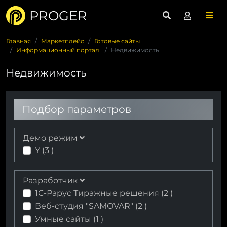
PROGER
Главная
Маркетплейс
Готовые сайты
Информационный портал
Недвижимость
Недвижимость
Подбор параметров
Демо режим
Y (
3
)
Разработчик
1С-Рарус Тиражные решения (
2
)
Веб-cтудия "SAMOVAR" (
2
)
Умные сайты (
1
)