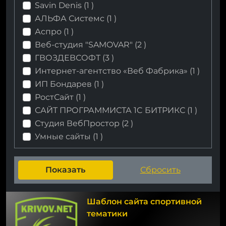
Savin Denis (
1
)
АЛЬФА Системс (
1
)
Аспро (
1
)
Веб-cтудия "SAMOVAR" (
2
)
ГВОЗДЕВСОФТ (
3
)
Интернет-агентство «Веб Фабрика» (
1
)
ИП Бондарев (
1
)
РостСайт (
1
)
САЙТ ПРОГРАММИСТА 1C БИТРИКС (
1
)
Студия ВебПростор (
2
)
Умные сайты (
1
)
Шаблон сайта спортивной
тематики