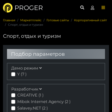
PROGER
Главная
Маркетплейс
Готовые сайты
Корпоративный сайт
Спорт, отдых и туризм
Спорт, отдых и туризм
Подбор параметров
Демо режим
Y (
7
)
Разработчик
CREATIVE (
1
)
Mibok Internet Agency (
2
)
Salavey.NET (
2
)