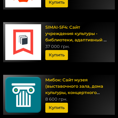
Купить
SIMAI-SF4: Сайт
учреждения культуры -
библиотеки, адаптивный с
версией для слабовидящих
37 000 грн.
Купить
Мибок: Сайт музея
(выставочного зала, дома
культуры, концертного
зала)
8 600 грн.
Купить