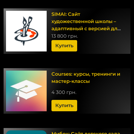
SIMAI: Сайт
художественной школы –
адаптивный с версией для
слабовидящих
13 800 грн.
Купить
Courses: курсы, тренинги и
мастер-классы
4 300 грн.
Купить
Мибок: Сайт детского сада