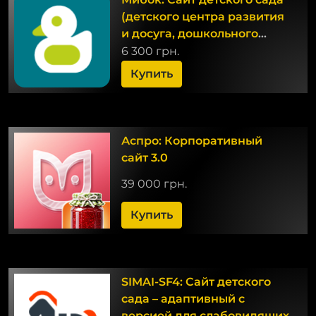
(детского центра развития
и досуга, дошкольного
учреждения)
6 300 грн.
Купить
Аспро: Корпоративный
сайт 3.0
39 000 грн.
Купить
SIMAI-SF4: Сайт детского
сада – адаптивный с
версией для слабовидящих