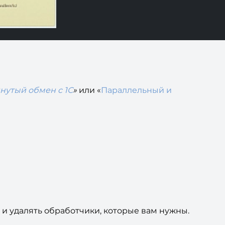
нутый обмен с 1С
»
или «
П
араллельный и
и удалять обработчики, которые вам нужны.