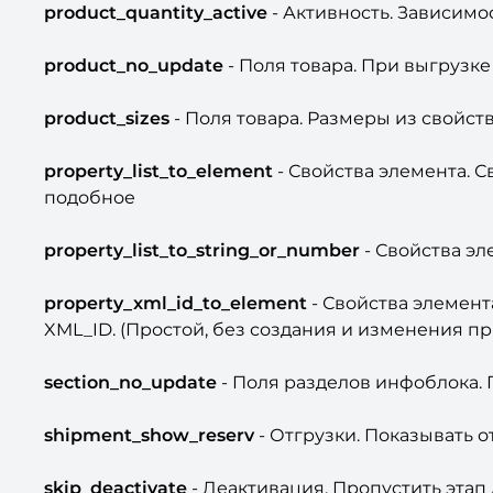
product_quantity_active
- Активность. Зависимо
product_no_update
- Поля товара. При выгрузке
product_sizes
- Поля товара. Размеры из свойств
property_list_to_element
- Свойства элемента. С
подобное
property_list_to_string_or_number
- Свойства эл
property_xml_id_to_element
- Свойства элемент
XML_ID. (Простой, без создания и изменения п
section_no_update
- Поля разделов инфоблока. 
shipment_show_reserv
- Отгрузки. Показывать 
skip_deactivate
- Деактивация. Пропустить этап