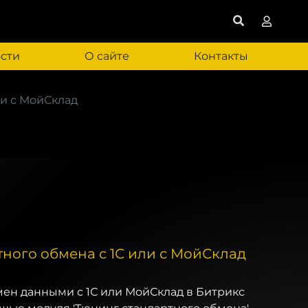
сти
О сайте
Контакты
ли с МойСклад
ного обмена с 1С или с МойСклад
ен данными с 1С или МойСклад в Битрикс