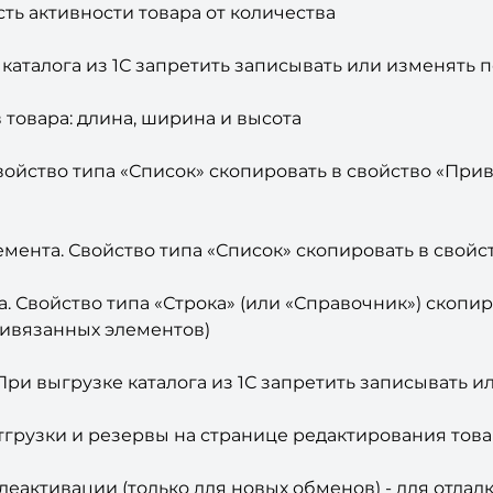
сть активности товара от количества
 каталога из 1С запретить записывать или изменять 
 товара: длина, ширина и высота
войство типа «Список» скопировать в свойство «Прив
емента. Свойство типа «Список» скопировать в свойс
а. Свойство типа «Строка» (или «Справочник») скопи
ривязанных элементов)
При выгрузке каталога из 1С запретить записывать 
отгрузки и резервы на странице редактирования тов
 деактивации (только для новых обменов) - для отла