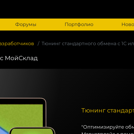
Форумы
Портфолио
Ново
азработчиков
Тюнинг стандартного обмена с 1С и
 с МойСклад
Тюнинг стандарт
"Оптимизируйте обм