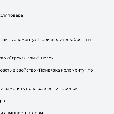
поля товара
язка к элементу». Производитель, бренд и
тво «Строка» или «Число»
ровать в свойство «Привязка к элементу» по
или изменять поля раздела инфоблока
ара
дки администратором