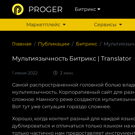
PROGER
Битрикс
Маркетплейс
Сервисы
Главная
Публикации
Битрикс
Мультиязычн
Мультиязычность Битрикс | Translator
1 июня 2022
3 мин.
Самой распространенной головной болью владе
мультиязычность. Корпоративный сайт для разны
сложное. Намного реже создаются мультиязычн
Вот тут уже ситуация гораздо сложнее.
Хорошо, когда контент разный для каждой языко
дублироваться и отличаться только языком на 
только частично нам предоставляет инструме