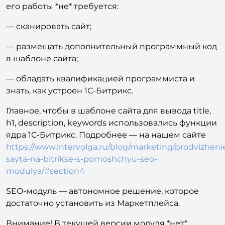
его работы *не* требуется:
— сканировать сайт;
— размещать дополнительный программный код
в шаблоне сайта;
— обладать квалификацией программиста и
знать, как устроен 1С-Битрикс.
Главное, чтобы в шаблоне сайта для вывода title,
h1, description, keywords использовались функции
ядра 1С-Битрикс. Подробнее — на нашем сайте
https://www.intervolga.ru/blog/marketing/prodvizheni
sayta-na-bitrikse-s-pomoshchyu-seo-
modulya/#section4
SEO-модуль — автономное решение, которое
достаточно установить из Маркетплейса.
Внимание! В текущей версии модуля *нет*