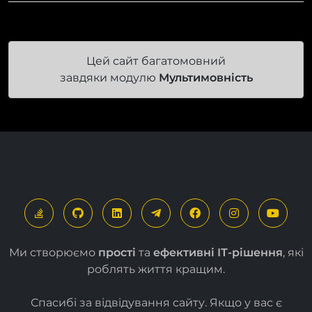
Цей сайт багатомовний
завдяки модулю
Мультимовність
Ми створюємо
прості
та
ефективні ІТ-рішення
, які
роблять життя кращим.