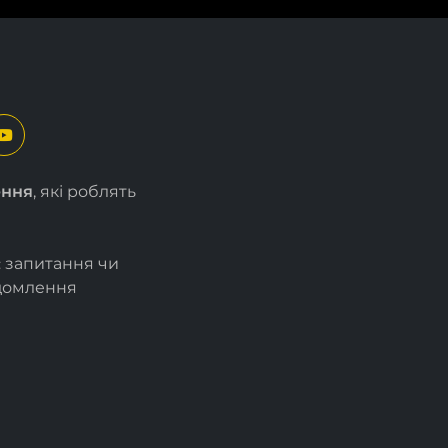
ення
, які роблять
є запитання чи
ідомлення