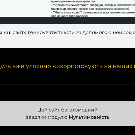
інці сайту генерувати тексти за допомогою нейроме
уль вже успішно використовують на наших 
Цей сайт багатомовний
завдяки модулю
Мультимовність