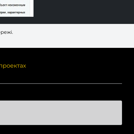
режі.
проектах